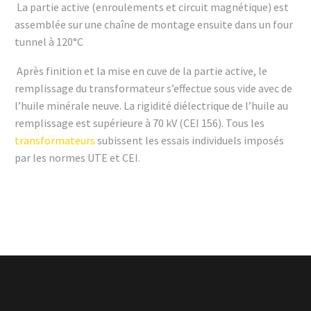
La partie active (enroulements et circuit magnétique) est
assemblée sur une chaîne de montage ensuite dans un four
tunnel à 120°C
Après finition et la mise en cuve de la partie active, le
remplissage du transformateur s’effectue sous vide avec de
l’huile minérale neuve. La rigidité diélectrique de l’huile au
remplissage est supérieure à 70 kV (CEI 156). Tous les
transformateurs
subissent les essais individuels imposés
par les normes UTE et CEI.