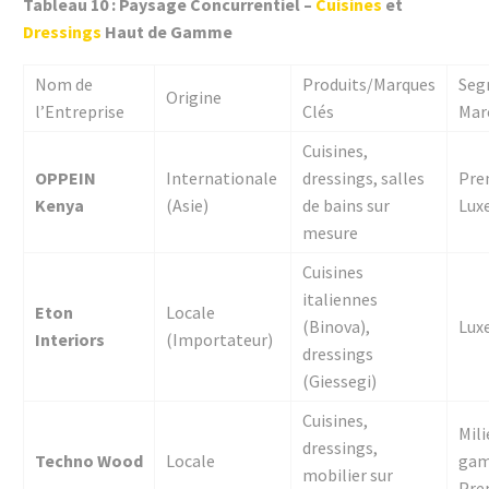
Tableau 10 : Paysage Concurrentiel –
Cuisines
et
Dressings
Haut de Gamme
Nom de
Produits/Marques
Seg
Origine
l’Entreprise
Clés
Mar
Cuisines,
OPPEIN
Internationale
dressings, salles
Pre
Kenya
(Asie)
de bains sur
Lux
mesure
Cuisines
italiennes
Eton
Locale
(Binova),
Lux
Interiors
(Importateur)
dressings
(Giessegi)
Cuisines,
Mili
dressings,
Techno Wood
Locale
gam
mobilier sur
Pre