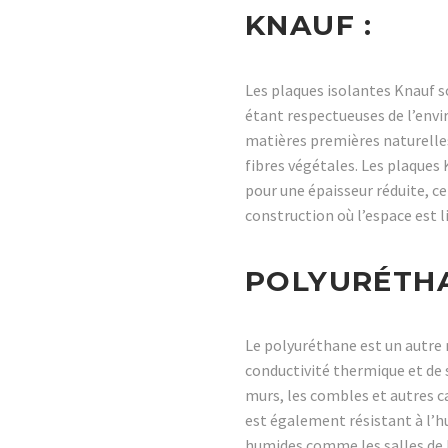
KNAUF :
Les plaques isolantes Knauf so
étant respectueuses de l’envi
matières premières naturelles 
fibres végétales. Les plaques
pour une épaisseur réduite, ce 
construction où l’espace est l
POLYURÉTHA
Le polyuréthane est un autre 
conductivité thermique et de sa
murs, les combles et autres ca
est également résistant à l’hu
humides comme les salles de b