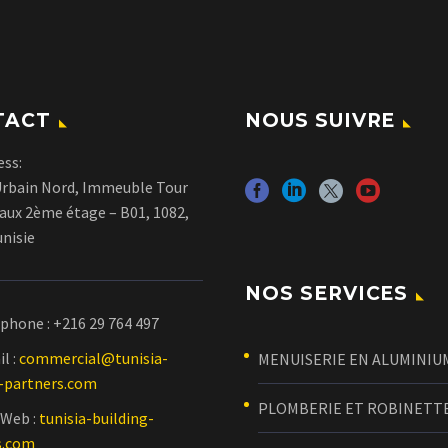
TACT
NOUS SUIVRE
ess:
Urbain Nord, Immeuble Tour
aux 2ème étage – B01, 1082,
unisie
NOS SERVICES
éphone :
+216 29 764 497
l :
commercial@tunisia-
MENUISERIE EN ALUMINIU
g-partners.com
PLOMBERIE ET ROBINETT
 Web :
tunisia-building-
s.com