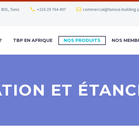
 B01, Tunis
+216 29 764 497
commercial@tunisia-building-
?
TBP EN AFRIQUE
NOS PRODUITS
NOS MEMB
ATION ET ÉTANC