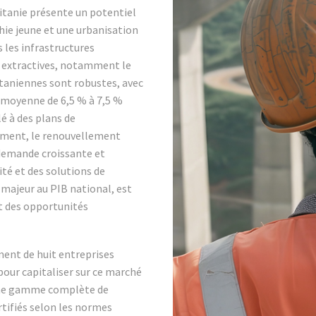
itanie présente un potentiel
hie jeune et une urbanisation
 les infrastructures
s extractives, notamment le
taniennes sont robustes, avec
e moyenne de 6,5 % à 7,5 %
é à des plans de
ement, le renouvellement
e demande croissante et
té et des solutions de
majeur au PIB national, est
nt des opportunités
.
ment de huit entreprises
pour capitaliser sur ce marché
une gamme complète de
rtifiés selon les normes