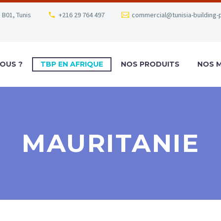
 B01, Tunis
+216 29 764 497
commercial@tunisia-building-
OUS ?
TBP EN AFRIQUE
NOS PRODUITS
NOS 
MAURITANIE