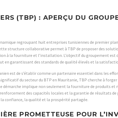
NERS (TBP) : APERÇU DU GROUP
ynamique regroupant huit entreprises tunisiennes de premier plan
Cette structure collaborative permet à TBP de proposer des solutio
tion à la fourniture et l’installation. L’objectif du groupement est
t en garantissant des standards de qualité élevés et la satisfactio
anien est de s’établir comme un partenaire essentiel dans les eff
 significatif du secteur du BTP en Mauritanie, TBP cherche à forge
te démarche implique non seulement la fourniture de produits et m
u renforcement des capacités locales et la garantie de résultats d
la confiance, la qualité et la prospérité partagée.
TIÈRE PROMETTEUSE POUR L’IN