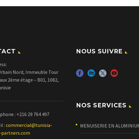
TACT
NOUS SUIVRE
ess:
Urbain Nord, Immeuble Tour
aux 2ème étage – B01, 1082,
unisie
NOS SERVICES
éphone :
+216 29 764 497
l :
commercial@tunisia-
MENUISERIE EN ALUMINIU
g-partners.com