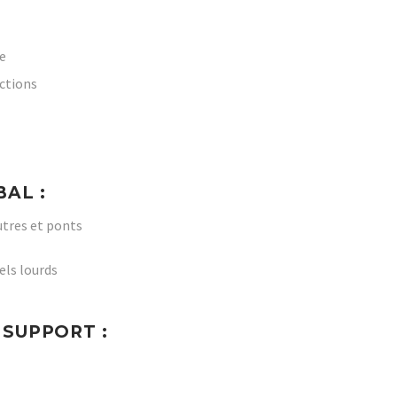
e
ections
BAL :
utres et ponts
els lourds
 SUPPORT :