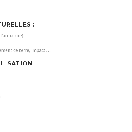
URELLES :
 d’armature)
lement de terre, impact, …
ILISATION
re