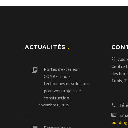
ACTUALITÉS
CON
Addr
Centre 
Portes d’extérieur
des bure
COMAF : choix
Tunis, T
techniques et solutions
pour vos projets de
construction
novembre 6, 2025
Tél
Emai
buildin
Détecteurs de