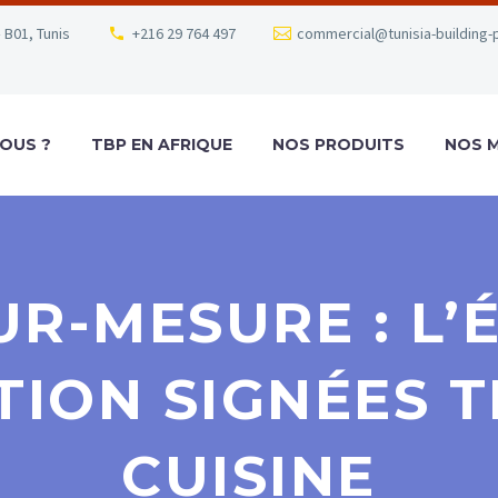
 B01, Tunis
+216 29 764 497
commercial@tunisia-building-
OUS ?
TBP EN AFRIQUE
NOS PRODUITS
NOS 
UR-MESURE : L’
TION SIGNÉES T
CUISINE