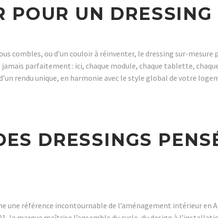
 POUR UN DRESSING 
ous combles, ou d’un couloir à réinventer, le dressing sur-mesure 
t jamais parfaitement : ici, chaque module, chaque tablette, chaqu
e d’un rendu unique, en harmonie avec le style global de votre loge
 DES DRESSINGS PEN
me une référence incontournable de l’aménagement intérieur en Af
01, la marque maîtrise l’ensemble du cycle, du design à l’installati