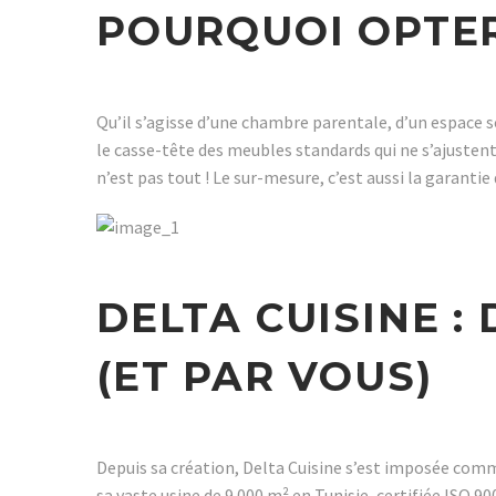
POURQUOI OPTER
Qu’il s’agisse d’une chambre parentale, d’un espace s
le casse-tête des meubles standards qui ne s’ajusten
n’est pas tout ! Le sur-mesure, c’est aussi la garanti
DELTA CUISINE :
(ET PAR VOUS)
Depuis sa création, Delta Cuisine s’est imposée com
sa vaste usine de 9 000 m² en Tunisie, certifiée ISO 90