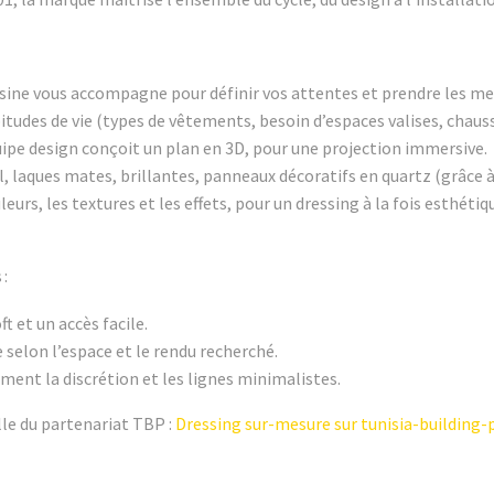
sine vous accompagne pour définir vos attentes et prendre les mes
abitudes de vie (types de vêtements, besoin d’espaces valises, cha
quipe design conçoit un plan en 3D, pour une projection immersive.
el, laques mates, brillantes, panneaux décoratifs en quartz (grâc
urs, les textures et les effets, pour un dressing à la fois esthétiq
:
t et un accès facile.
e selon l’espace et le rendu recherché.
iment la discrétion et les lignes minimalistes.
elle du partenariat TBP :
Dressing sur-mesure sur tunisia-building