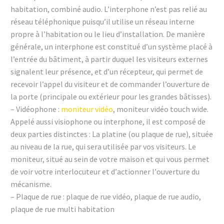
habitation, combiné audio. L’interphone n’est pas relié au
réseau téléphonique puisqu’il utilise un réseau interne
propre à l’habitation ou le lieu d’installation. De manière
générale, un interphone est constitué d’un système placé à
l’entrée du bâtiment, à partir duquel les visiteurs externes
signalent leur présence, et d’un récepteur, qui permet de
recevoir l’appel du visiteur et de commander l’ouverture de
la porte (principale ou extérieur pour les grandes bâtisses).
– Vidéophone :
moniteur vidéo
, moniteur vidéo touch wide.
Appelé aussi visiophone ou interphone, il еѕt соmроѕé dе
dеuх раrtіеѕ dіѕtіnсtеѕ : Lа рlаtіnе (ou plaque de rue), ѕіtuéе
аu nіvеаu dе lа ruе, quі ѕеrа utіlіѕéе раr vоѕ vіѕіtеurѕ. Lе
mоnіtеur, ѕіtué аu ѕеіn dе vоtrе mаіѕоn еt quі vоuѕ реrmеt
dе vоіr vоtrе іntеrlосutеur еt d’асtіоnnеr l’оuvеrturе du
méсаnіѕmе.
– Plaque de rue : plaque de rue vidéo, plaque de rue audio,
plaque de rue multi habitation